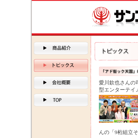
愛川欽也さんの
型エンターテイ
んの「9桁組立